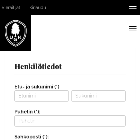
Vierailijat
Kirjaudu
Nav
Nav
Henkilötiedot
Etu- ja sukunimi (*):
Puhelin (*):
Sähköposti (*):