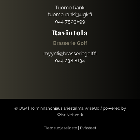
Tuomo Ranki
tuomo.ranki@ugk.fi
044 7503899
Ravintola
Brasserie Golf
myynti@brasseriegolf.fi
044 238 8134
© UGK
| Toiminnanohjausjärjestelmä
WiseGolf
powered by
WiseNetwork
Tietosuojaseloste
|
Evästeet