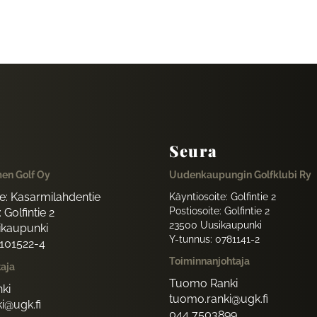
Seura
en Golf Oy
Uudenkaupungin Golfklubi Ry
te: Kasarmilahdentie
Käyntiosoite: Golfintie 2
Postiosoite: Golfintie 2
 Golfintie 2
23500 Uusikaupunki
ikaupunki
Y-tunnus: 0781141-2
1101522-4
Toiminnanjohtaja
taja
Tuomo Ranki
ki
tuomo.ranki@ugk.fi
i@ugk.fi
044 7503899