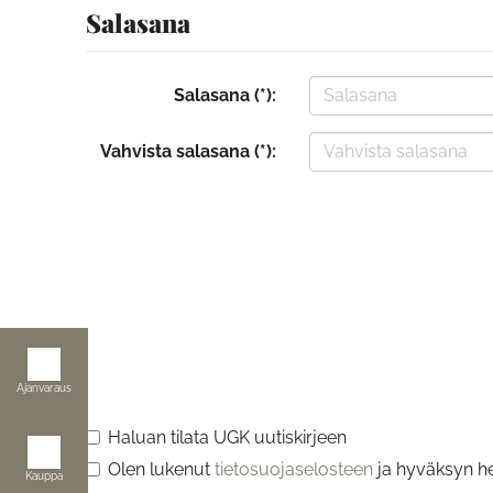
Salasana
Salasana (*):
Vahvista salasana (*):
Ajanvaraus
Haluan tilata UGK uutiskirjeen
Olen lukenut
tietosuojaselosteen
ja hyväksyn hen
Kauppa