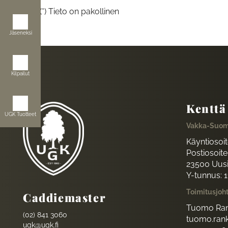
(*) Tieto on pakollinen
Jäseneksi
Kilpailut
Kenttä
UGK Tuotteet
Vakka-Suom
Käyntiosoi
Postiosoite:
23500 Uus
Y-tunnus: 
Toimitusjoh
Caddiemaster
Tuomo Ran
(02) 841 3060
tuomo.rank
ugk@ugk.fi