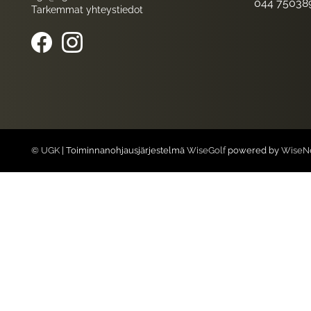
044 75038
Tarkemmat yhteystiedot
© UGK
| Toiminnanohjausjärjestelmä
WiseGolf
powered by
WiseN