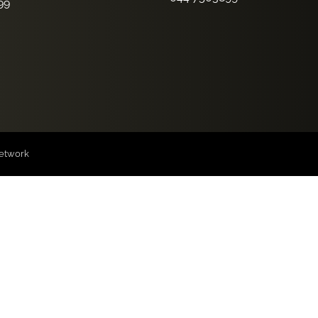
99
etwork