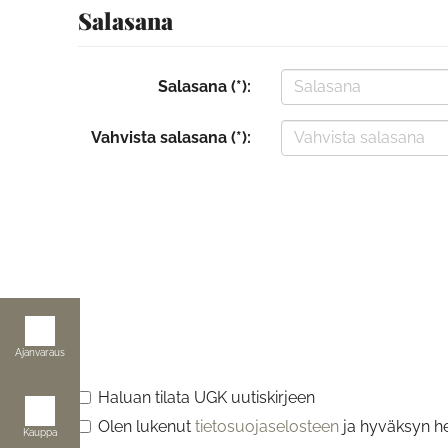
Salasana
Salasana (*):
Vahvista salasana (*):
Ajanvaraus
Haluan tilata UGK uutiskirjeen
Olen lukenut
tietosuojaselosteen
ja hyväksyn hen
Kauppa