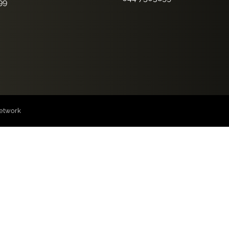
99
etwork