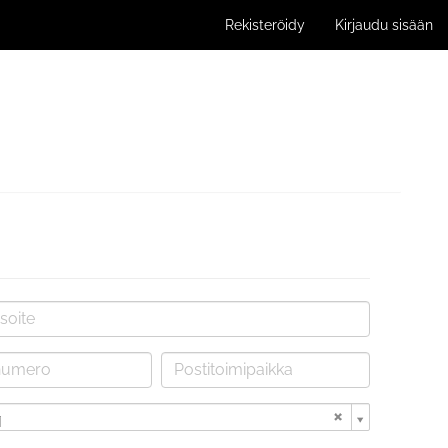
Rekisteröidy
Kirjaudu sisään
i