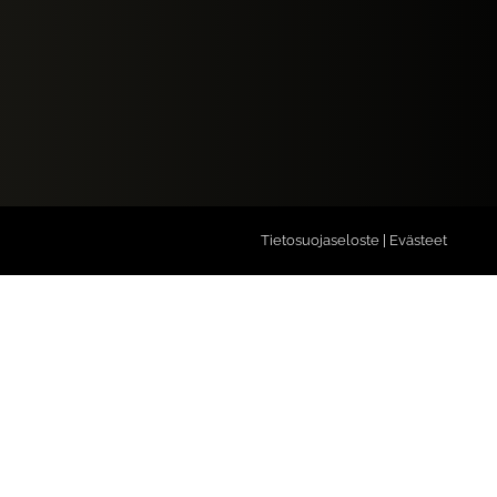
Tietosuojaseloste
|
Evästeet