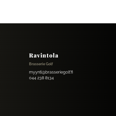
Ravintola
Brasserie Golf
myynti@brasseriegolf.fi
044 238 8134