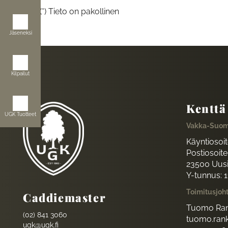
(*) Tieto on pakollinen
Jäseneksi
Kilpailut
Kenttä
UGK Tuotteet
Vakka-Suom
Käyntiosoi
Postiosoite:
23500 Uus
Y-tunnus: 
Toimitusjoh
Caddiemaster
Tuomo Ran
(02) 841 3060
tuomo.rank
ugk@ugk.fi