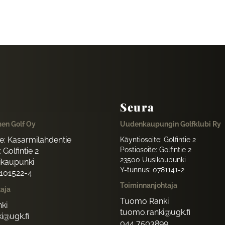
Seura
en Golf Oy
Uudenkaupungin Golfklubi Ry
te: Kasarmilahdentie
Käyntiosoite: Golfintie 2
Postiosoite: Golfintie 2
 Golfintie 2
23500 Uusikaupunki
ikaupunki
Y-tunnus: 0781141-2
1101522-4
Toiminnanjohtaja
taja
Tuomo Ranki
ki
tuomo.ranki@ugk.fi
i@ugk.fi
044 7503899