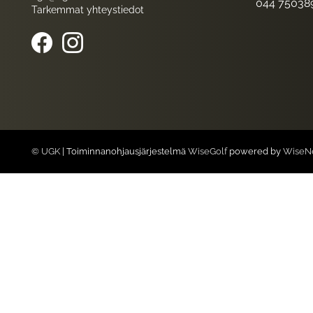
044 75038
Tarkemmat yhteystiedot
© UGK
| Toiminnanohjausjärjestelmä
WiseGolf
powered by
WiseN