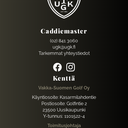
Caddiemaster
(02) 841 3060
ugk@ugk.fi
Tarkemmat yhteystiedot
Kenttä
Vakka-Suomen Golf Oy
Käyntiosoite: Kasarmilahdentie
Postiosoite: Golfintie 2
23500 Uusikaupunki
Y-tunnus: 1101522-4
Toimitusjohtaja