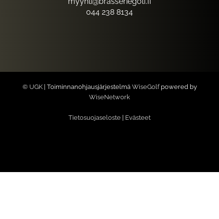
myynti@brasseriegolf.fi
044 238 8134
© UGK
| Toiminnanohjausjärjestelmä
WiseGolf
powered by
WiseNetwork
Tietosuojaseloste
|
Evästeet