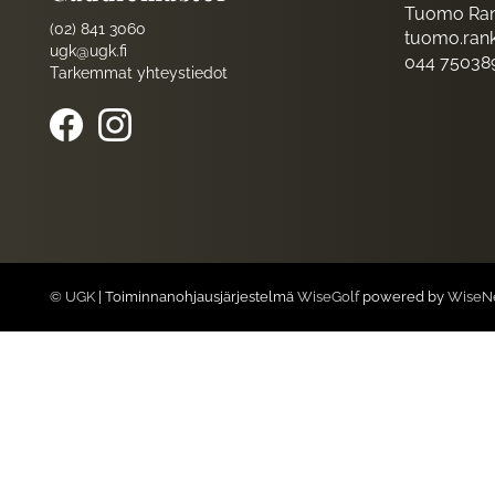
Tuomo Ran
(02) 841 3060
tuomo.rank
ugk@ugk.fi
044 75038
Tarkemmat yhteystiedot
© UGK
| Toiminnanohjausjärjestelmä
WiseGolf
powered by
WiseN