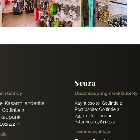
Seura
en Golf Oy
Uudenkaupungin Golfklubi Ry
te: Kasarmilahdentie
Käyntiosoite: Golfintie 2
Postiosoite: Golfintie 2
 Golfintie 2
23500 Uusikaupunki
ikaupunki
Y-tunnus: 0781141-2
1101522-4
Toiminnanjohtaja
taja