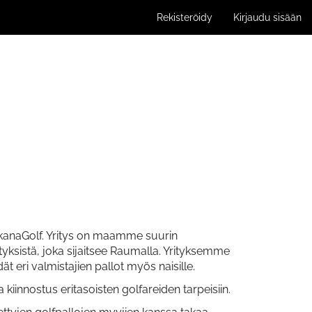
Rekisteröidy
Kirjaudu sisään
anaGolf. Yritys
on maamme suurin
ityksistä, joka sijaitsee Raumalla. Yrityksemme
t eri valmistajien pallot myös naisille.
nnostus eritasoisten golfareiden tarpeisiin.