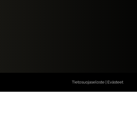
Tietosuojaseloste
|
Evästeet