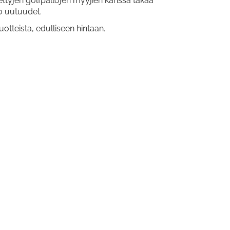
ettyjen golfpallojen myyjien kanssa takaa
lo uutuudet.
teista, edulliseen hintaan.