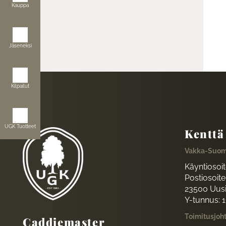
Kauppa
Jäseneksi
Kilpailut
UGK Tuotteet
Kenttä
Vakka-Suom
Käyntiosoi
Postiosoite:
23500 Uus
Y-tunnus: 
Toimitusjoh
Caddiemaster