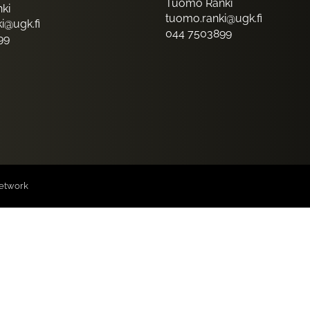
Tuomo Ranki
ki
tuomo.ranki@ugk.fi
i@ugk.fi
044 7503899
99
etwork