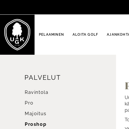
PELAAMINEN
ALOITA GOLF
AJANKOHTA
PALVELUT
Ravintola
U
Pro
kä
pa
Majoitus
T
Proshop