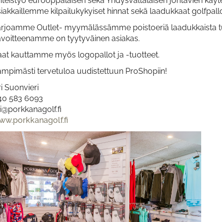
hteistyö eurooppalaisen sekä Yhdysvaltalaisen johtavien käyt
iakkaillemme kilpailukykyiset hinnat sekä laadukkaat golfpal
arjoamme Outlet- myymälässämme poistoeriä laadukkaista tuot
avoitteenamme on tyytyväinen asiakas.
aat kauttamme myös logopallot ja -tuotteet.
ämpimästi tervetuloa uudistettuun ProShopiin!
i Suonvieri
40 583 6093
i@porkkanagolf.fi
ww.porkkanagolf.fi