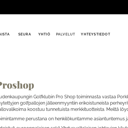
ISTA
SEURA
YHTIÖ
PALVELUT
YHTEYSTIEDOT
Proshop
udenkaupungin Golfklubin Pro Shop toiminnasta vastaa Porkk
ytettyjen golfpallojen jälleenmyyntiin erikoistuneista perheyr
llovalikoima koostuu tunnetuista merkkituotteista. Meiltä löydä
oimintamme perustana on henkilökuntamme asiantuntemus ja kii