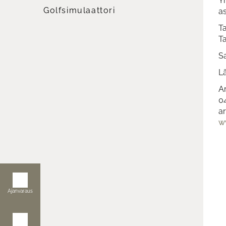
Y
Golfsimulaattori
as
T
T
S
L
Ar
0
ar
w
Ajanvaraus