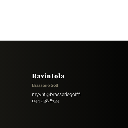
Ravintola
Brasserie Golf
myynti@brasseriegolf.fi
044 238 8134