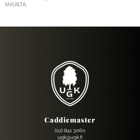
SIVUILTA
.
Caddiemaster
(02) 841 3060
ugk@ugk.fi