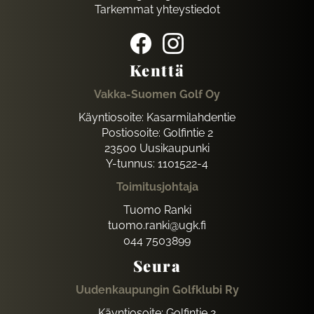
Tarkemmat yhteystiedot
Kenttä
Vakka-Suomen Golf Oy
Käyntiosoite: Kasarmilahdentie
Postiosoite: Golfintie 2
23500 Uusikaupunki
Y-tunnus: 1101522-4
Toimitusjohtaja
Tuomo Ranki
tuomo.ranki@ugk.fi
044 7503899
Seura
Uudenkaupungin Golfklubi Ry
Käyntiosoite: Golfintie 2