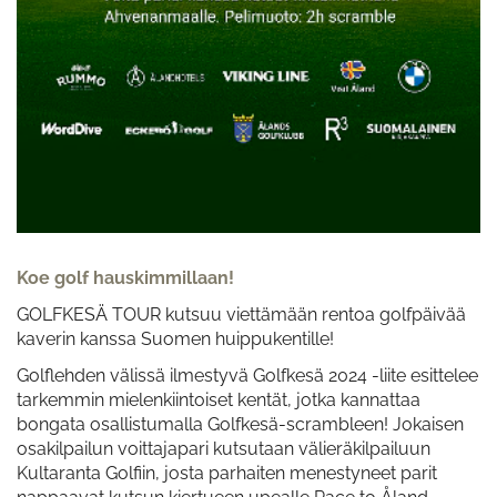
Koe golf hauskimmillaan!
GOLFKESÄ TOUR kutsuu viettämään rentoa golfpäivää
kaverin kanssa Suomen huippukentille!
Golflehden välissä ilmestyvä Golfkesä 2024 -liite esittelee
tarkemmin mielenkiintoiset kentät, jotka kannattaa
bongata osallistumalla Golfkesä-scrambleen! Jokaisen
osakilpailun voittajapari kutsutaan välieräkilpailuun
Kultaranta Golfiin, josta parhaiten menestyneet parit