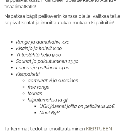
nappaavat kutsun kiertueen upealle Race to Åland -
finaalimatkalle!
Napatkaa bägit pelikaverin kanssa olalle, valitkaa teille
sopivat kentät ja ilmoittautukaa mukaan kilpailuihin!
Range ja aamukahvi 7.30
Kisainfo ja kahvit 8.00
Yhteislähtö kello 9.00
Saunat ja palautuminen 13.30
Lounas ja palkinnot 14.00
Kisapaketti
aamukahvi ja suolainen
free range
lounas
kilpailumaksu ja gf
UGK jäsenet joilla on pelioikeus 40€
Muut 65€
Tarkemmat tiedot ja ilmoittautuminen
KIERTUEEN