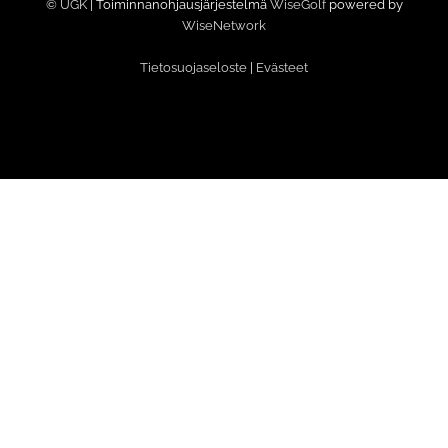
© UGK
| Toiminnanohjausjärjestelmä
WiseGolf
powered by
WiseNetwork
Tietosuojaseloste
|
Evästeet