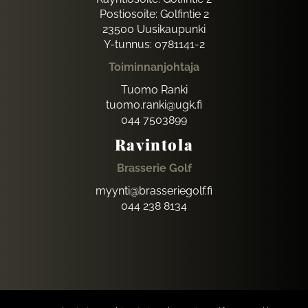
Postiosoite: Golfintie 2
23500 Uusikaupunki
Y-tunnus: 0781141-2
Toiminnanjohtaja
Tuomo Ranki
tuomo.ranki@ugk.fi
044 7503899
Ravintola
Brasserie Golf
myynti@brasseriegolf.fi
044 238 8134