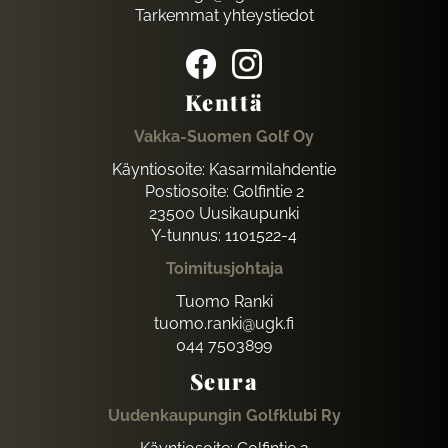
Tarkemmat yhteystiedot
Kenttä
Vakka-Suomen Golf Oy
Käyntiosoite: Kasarmilahdentie
Postiosoite: Golfintie 2
23500 Uusikaupunki
Y-tunnus: 1101522-4
Toimitusjohtaja
Tuomo Ranki
tuomo.ranki@ugk.fi
044 7503899
Seura
Uudenkaupungin Golfklubi Ry