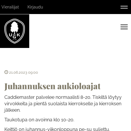
Vierailijat
Kirjaudu
Nav
Nav
21.06.2023 09:00
Juhannuksen aukioloajat
Caddiemaster palvelee normaalisti 8-20. Tiskiltä löytyy
virvokkeita ja pientä suolaista kierrokselle ja kierroksen
jälkeen.
Taukotupa on avoinna klo 10-20.
Keittiö on juhannus-viikonloppuna pe-su suljettu.