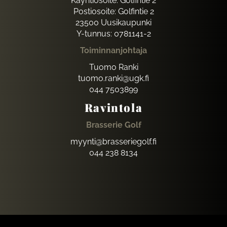
Käyntiosoite: Golfintie 2
Postiosoite: Golfintie 2
23500 Uusikaupunki
Y-tunnus: 0781141-2
Toiminnanjohtaja
Tuomo Ranki
tuomo.ranki@ugk.fi
044 7503899
Ravintola
Brasserie Golf
myynti@brasseriegolf.fi
044 238 8134