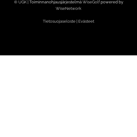
© UGK
| Toiminnanohjausjärjestelmä
WiseGolf
powered by
WiseNetwork
Tietosuojaseloste
|
Evästeet