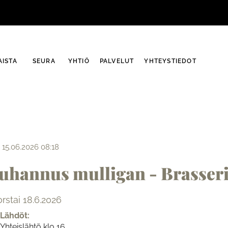
ISTA
SEURA
YHTIÖ
PALVELUT
YHTEYSTIEDOT
15.06.2026 08:18
Juhannus mulligan - Brasseri
orstai 18.6.2026
Lähdöt:
Yhteislähtö klo 16