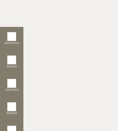
Ajanvaraus
Kauppa
Jäseneksi
Kilpailut