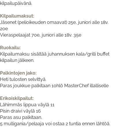
kilpailupäivänä.
Kilpailumaksut:
Jäsenet (pelioikeuden omaavat) 25e, juniori alle 18v.
20e
Vieraspelaajat 70e, juniori alle 18v. 35e
Ruokailu:
Kilpailumaksu sisältää juhannuksen kala/grilli buffet
kilpailun jälkeen.
Palkintojen jako:
Heti tulosten selvittyä.
Paras joukkue palkitaan 10hlö MasterChef illalliselle
Erikoiskilpailut:
Lähimmäs lippua väylä 11
Pisin draivi väylä 16
Paras asu palkitaan.
5 mulligania/pelaaja voi ostaa 2 tuntia ennen lähtöä.