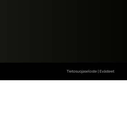
Tietosuojaseloste
|
Evästeet