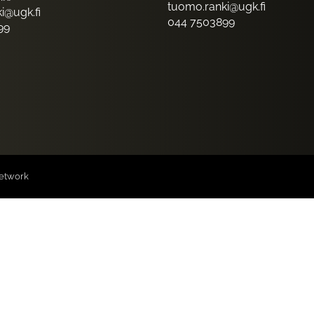
tuomo.ranki@ugk.fi
i@ugk.fi
044 7503899
99
etwork