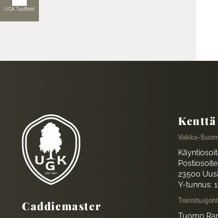
UGK Tuotteet
Kenttä
Vakka-Suom
Käyntiosoi
Postiosoite:
23500 Uus
Y-tunnus: 
Toimitusjoh
Caddiemaster
Tuomo Ran