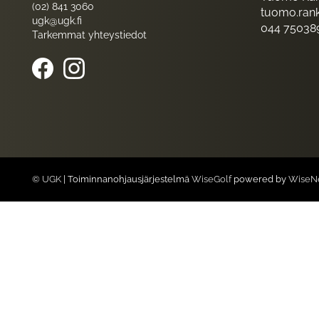
(02) 841 3060
tuomo.rank
ugk@ugk.fi
044 75038
Tarkemmat yhteystiedot
© UGK
| Toiminnanohjausjärjestelmä
WiseGolf
powered by
WiseN