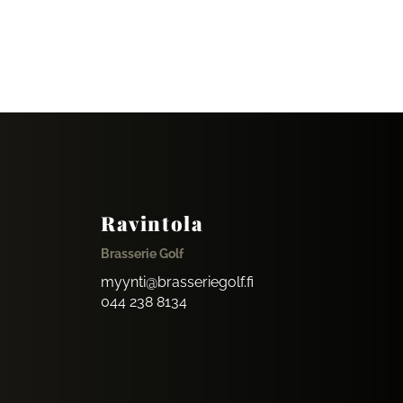
Ravintola
Brasserie Golf
myynti@brasseriegolf.fi
044 238 8134