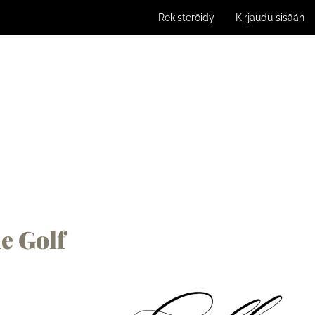
Rekisteröidy
Kirjaudu sisään
e Golf