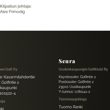
Kilpailun johtaja:
Alex Frimodig
Seura
en Golf Oy
Uudenkaupungin Golfklubi Ry
te: Kasarmilahdentie
Käyntiosoite: Golfintie 2
Postiosoite: Golfintie 2
 Golfintie 2
23500 Uusikaupunki
ikaupunki
Y-tunnus: 0781141-2
1101522-4
Toiminnanjohtaja
taja
Tuomo Ranki
ki