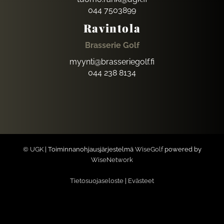
044 7503899
Ravintola
Brasserie Golf
myynti@brasseriegolf.fi
044 238 8134
© UGK
| Toiminnanohjausjärjestelmä
WiseGolf
powered by
WiseNetwork
Tietosuojaseloste
|
Evästeet