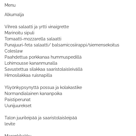
Menu
Alkumalja
Vihreä salaatti ja yrtti vinaigrette
Marinoitu sipuli
Tomaatti-mozzarella salaatti
Punajuuri-feta salaatti/ balsamicosiirappi/siemensekoitus
Coleslaw
Paahdettua porkkanaa hummuspedillä
Lohimousse kananmunalla
Savustettua silakkaa saaristolaisleivällä
Himosilakkaa ruisnapilla
Yliyönkypsynyttä possua ja kolakastike
Normandialainen kananpoika
Paistiperunat
Uunijuurekset
Talon juurileipää ja saaristolaisleipää
levite
Marenkikakku