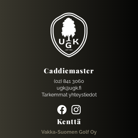
Caddiemaster
(02) 841 3060
ugk@ugk.fi
Tarkemmat yhteystiedot
Kenttä
Vakka-Suomen Golf Oy