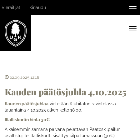
Vierailijat
Kirjaudu
Nav
Nav
22.09.2025 12:18
Kauden päätösjuhla 4.10.2025
Kauden päätösjuhlaa
vietetään Klubitalon ravintolassa
lauantaina 4.10.2025 alken kello 18.00.
Illalliskortin hinta 30€
.
Aikaisemmin samana päivänä pelattavan Päätöskilpailun
osallistujille illalliskortti sisältyy kilpailumaksuun (30€).