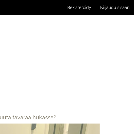
Rekisteröidy
Kirjaudu sisään
muuta tavaraa hukassa?