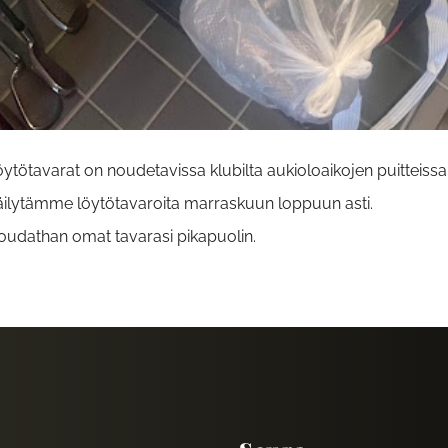
ytötavarat on noudetavissa klubilta aukioloaikojen puitteissa
äilytämme löytötavaroita marraskuun loppuun asti.
oudathan omat tavarasi pikapuolin.