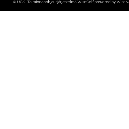
© UGK
| Toiminnanohjausjärjestelmä
WiseGolf
powered by
WiseN