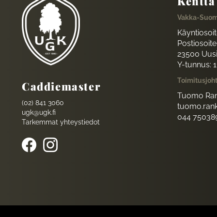
Kenttä
Vakka-Suom
Käyntiosoi
Postiosoite:
23500 Uus
Y-tunnus: 
Toimitusjoh
Caddiemaster
Tuomo Ran
(02) 841 3060
tuomo.rank
ugk@ugk.fi
044 75038
Tarkemmat yhteystiedot