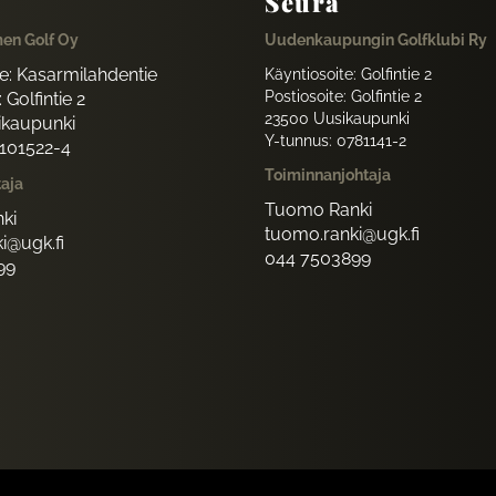
Seura
en Golf Oy
Uudenkaupungin Golfklubi Ry
te: Kasarmilahdentie
Käyntiosoite: Golfintie 2
Postiosoite: Golfintie 2
 Golfintie 2
23500 Uusikaupunki
ikaupunki
Y-tunnus: 0781141-2
1101522-4
Toiminnanjohtaja
taja
Tuomo Ranki
ki
tuomo.ranki@ugk.fi
i@ugk.fi
044 7503899
99