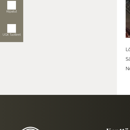
Kilpailut
UGK Tuotteet
Lö
S
N