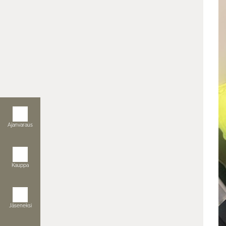
Ajanvaraus
Kauppa
Jäseneksi