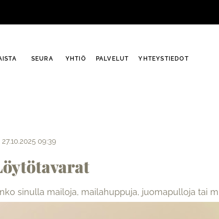
ISTA
SEURA
YHTIÖ
PALVELUT
YHTEYSTIEDOT
27.10.2025 09:39
Löytötavarat
nko sinulla mailoja, mailahuppuja, juomapulloja tai 