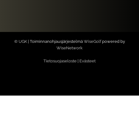
© UGK
| Toiminnanohjausjärjestelmä
WiseGolf
powered by
WiseNetwork
Tietosuojaseloste
|
Evästeet