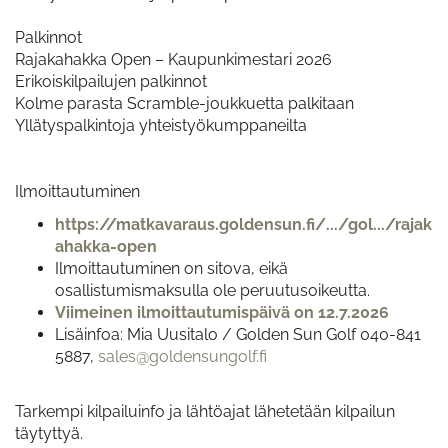
Palkinnot
Rajakahakka Open – Kaupunkimestari 2026
Erikoiskilpailujen palkinnot
Kolme parasta Scramble-joukkuetta palkitaan
Yllätyspalkintoja yhteistyökumppaneilta
Ilmoittautuminen
https://matkavaraus.goldensun.fi/.../gol.../rajak
ahakka-open
Ilmoittautuminen on sitova, eikä
osallistumismaksulla ole peruutusoikeutta.
Viimeinen ilmoittautumispäivä on 12.7.2026
Lisäinfoa: Mia Uusitalo / Golden Sun Golf 040-841
5887,
sales@goldensungolf.fi
Tarkempi kilpailuinfo ja lähtöajat lähetetään kilpailun
täytyttyä.