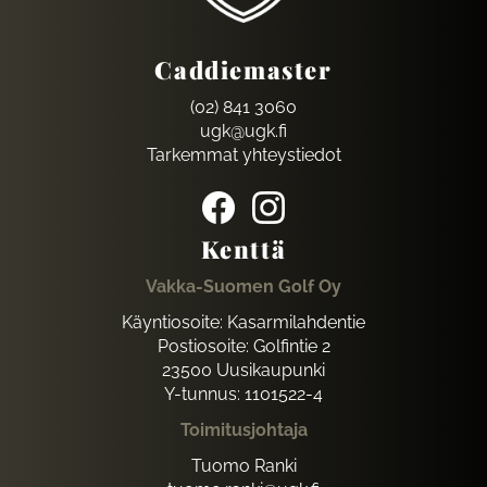
Caddiemaster
(02) 841 3060
ugk@ugk.fi
Tarkemmat yhteystiedot
Kenttä
Vakka-Suomen Golf Oy
Käyntiosoite: Kasarmilahdentie
Postiosoite: Golfintie 2
23500 Uusikaupunki
Y-tunnus: 1101522-4
Toimitusjohtaja
Tuomo Ranki