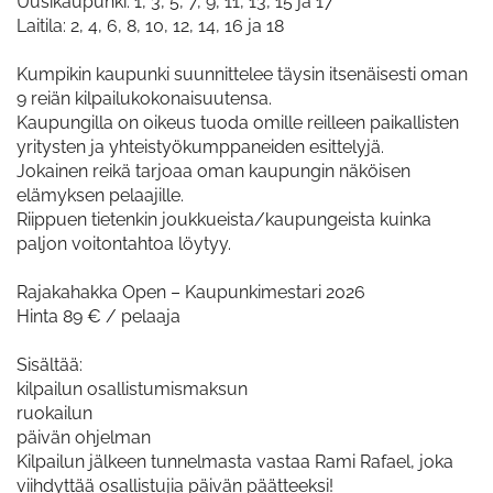
Uusikaupunki: 1, 3, 5, 7, 9, 11, 13, 15 ja 17
Laitila: 2, 4, 6, 8, 10, 12, 14, 16 ja 18
Kumpikin kaupunki suunnittelee täysin itsenäisesti oman
9 reiän kilpailukokonaisuutensa.
Kaupungilla on oikeus tuoda omille reilleen paikallisten
yritysten ja yhteistyökumppaneiden esittelyjä.
Jokainen reikä tarjoaa oman kaupungin näköisen
elämyksen pelaajille.
Riippuen tietenkin joukkueista/kaupungeista kuinka
paljon voitontahtoa löytyy.
Rajakahakka Open – Kaupunkimestari 2026
Hinta 89 € / pelaaja
Sisältää:
kilpailun osallistumismaksun
ruokailun
päivän ohjelman
Kilpailun jälkeen tunnelmasta vastaa Rami Rafael, joka
viihdyttää osallistujia päivän päätteeksi!