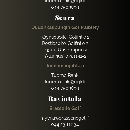
tuomo.ranki@ugk.fi
044 7503899
Seura
Uudenkaupungin Golfklubi Ry
Käyntiosoite: Golfintie 2
Postiosoite: Golfintie 2
23500 Uusikaupunki
Y-tunnus: 0781141-2
Toiminnanjohtaja
Tuomo Ranki
tuomo.ranki@ugk.fi
044 7503899
Ravintola
Brasserie Golf
myynti@brasseriegolf.fi
044 238 8134