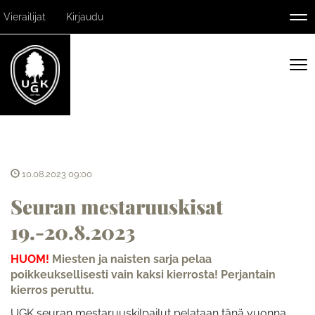
Vierailijat
Kirjaudu
Nav
Nav
10.08.2023 09:00
Seuran mestaruuskisat
19.-20.8.2023
HUOM!
Miesten ja naisten sarja pelaa
poikkeuksellisesti vain kaksi kierrosta! Perjantain
kierros peruttu.
UGK seuran mestaruuskilpailut pelataan tänä vuonna