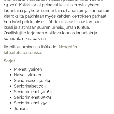
19-20.8. Kaikki sarjat pelaavat kaksi kierrosta; yhden
lauantaina ja yhden sunnuntaina. Lauantain ja sunnuntain
kierroksilta palkintaan myös kahden kierroksen parhaat
hcp lyöntipeli tulokset. Lähde rohkeasti haastamaan
itsesi ja aistimaan suuren urheilujuhlan tuntua.
Osallistujille tarjotaan maittava lounas lauantain ja
sunnuntain kisapäivinä.
Ilmoittautuminen ja lisätiedot
Nexgolfin
kilpailukalenterissa
.
Sarjat
Miehet, yleinen
Naiset, yleinen
Seniorinaiset 50-64
Seniorinaiset 70 <
Seniorimiehet 50-64
Seniorimiehet 65-74
Seniorimiehet 75<
Juniorit