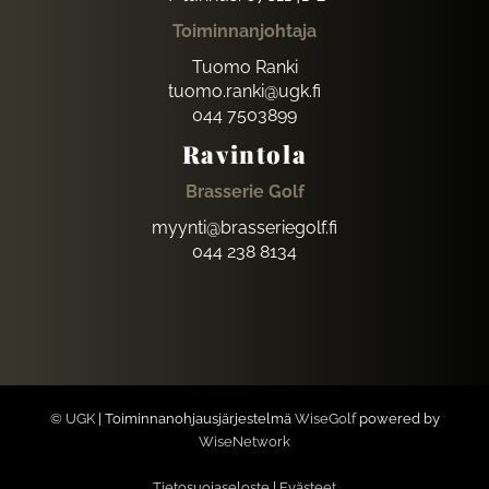
Toiminnanjohtaja
Tuomo Ranki
tuomo.ranki@ugk.fi
044 7503899
Ravintola
Brasserie Golf
myynti@brasseriegolf.fi
044 238 8134
© UGK
| Toiminnanohjausjärjestelmä
WiseGolf
powered by
WiseNetwork
Tietosuojaseloste
|
Evästeet