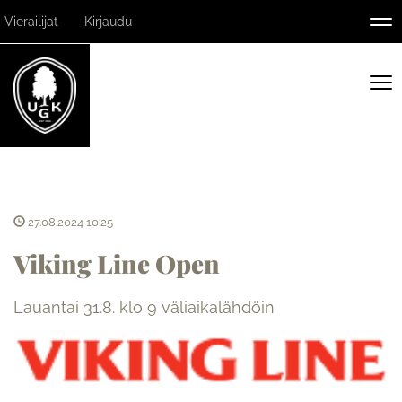
Vierailijat
Kirjaudu
Nav
Nav
27.08.2024 10:25
Viking Line Open
Lauantai 31.8. klo 9 väliaikalähdöin