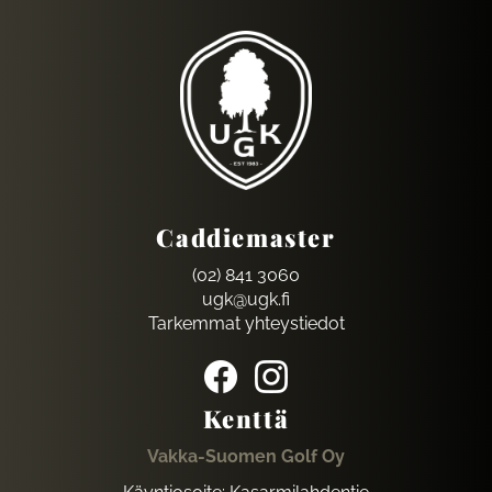
Caddiemaster
(02) 841 3060
ugk@ugk.fi
Tarkemmat yhteystiedot
Kenttä
Vakka-Suomen Golf Oy