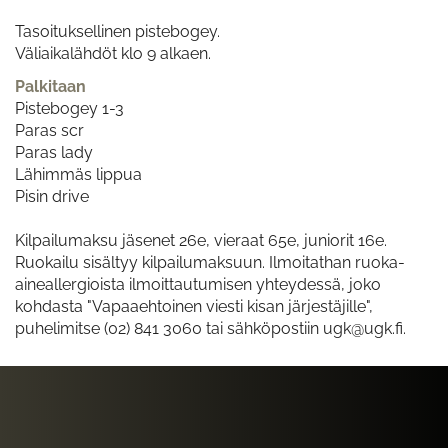
Tasoituksellinen pistebogey.
Väliaikalähdöt klo 9 alkaen.
Palkitaan
Pistebogey 1-3
Paras scr
Paras lady
Lähimmäs lippua
Pisin drive
​​​​​​​Kilpailumaksu jäsenet 26e, vieraat 65e, juniorit 16e.
Ruokailu sisältyy kilpailumaksuun. Ilmoitathan ruoka-
aineallergioista ilmoittautumisen yhteydessä, joko
kohdasta "Vapaaehtoinen viesti kisan järjestäjille",
puhelimitse (02) 841 3060 tai sähköpostiin ugk@ugk.fi.