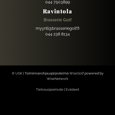
044 7503899
Ravintola
Brasserie Golf
myynti@brasseriegolf.fi
044 238 8134
© UGK
| Toiminnanohjausjärjestelmä
WiseGolf
powered by
WiseNetwork
Tietosuojaseloste
|
Evästeet