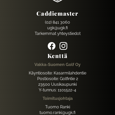
Caddiemaster
(02) 841 3060
ugk@ugk.fi
Tarkemmat yhteystiedot
Kenttä
Vakka-Suomen Golf Oy
Käyntiosoite: Kasarmilahdentie
Postiosoite: Golfintie 2
23500 Uusikaupunki
Y-tunnus: 1101522-4
Toimitusjohtaja
Tuomo Ranki
tuomo.ranki@ugk.fi