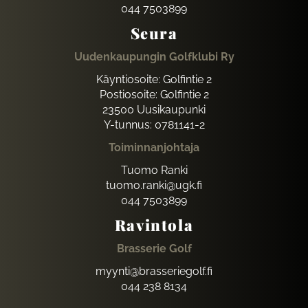
044 7503899
Seura
Uudenkaupungin Golfklubi Ry
Käyntiosoite: Golfintie 2
Postiosoite: Golfintie 2
23500 Uusikaupunki
Y-tunnus: 0781141-2
Toiminnanjohtaja
Tuomo Ranki
tuomo.ranki@ugk.fi
044 7503899
Ravintola
Brasserie Golf
myynti@brasseriegolf.fi
044 238 8134