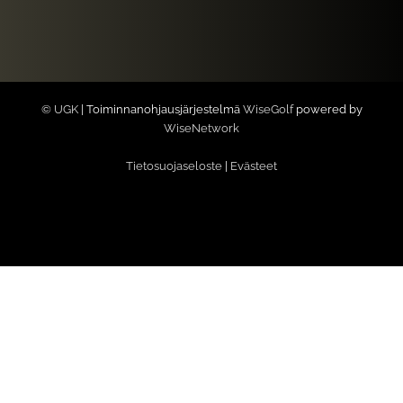
© UGK
| Toiminnanohjausjärjestelmä
WiseGolf
powered by
WiseNetwork
Tietosuojaseloste
|
Evästeet