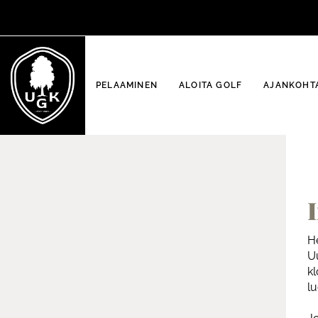
PELAAMINEN
ALOITA GOLF
AJANKOHTA
He
Uu
kl
l