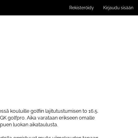
Rekisteröidy
Kirjaudu sisään
ä kouluille golfiin lajitutustumisen to 16.5.
 UGK golfpro. Aika varataan erikseen omalle
ppuen luokan aikataulusta.