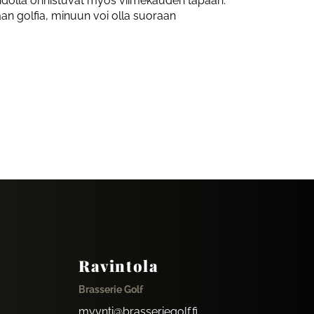
ohdolla onnistuvat myös viimekauden tapaan.
an golfia, minuun voi olla suoraan
Ravintola
Brasserie Golf
myynti@brasseriegolf.fi