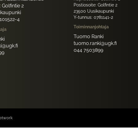
Postiosoite: Golfintie 2
 Golfintie 2
23500 Uusikaupunki
ikaupunki
Y-tunnus: 0781141-2
1101522-4
Toiminnanjohtaja
taja
Tuomo Ranki
ki
tuomo.ranki@ugk.fi
i@ugk.fi
044 7503899
99
etwork