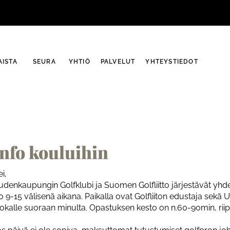
ISTA
SEURA
YHTIÖ
PALVELUT
YHTEYSTIEDOT
Info kouluihin
i,
denkaupungin Golfklubi ja Suomen Golfliitto järjestävät yhdess
o 9-15 välisenä aikana. Paikalla ovat Golfliiton edustaja sekä
uokalle suoraan minulta. Opastuksen kesto on n.60-90min, rii