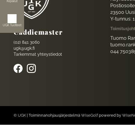
Kilpailut
Postiosoite:
23500 Uus
Y-tunnus: 
UGK Tuotteet
Toimitusjoh
Caddiemaster
Tuomo Ran
(02) 841 3060
tuomo.rank
ugk@ugk.fi
044 75038
Tarkemmat yhteystiedot
© UGK
| Toiminnanohjausjärjestelmä
WiseGolf
powered by
WiseN