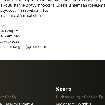
os päivä ei ole sopiva, maksuttomat tutustumiset golfpron j
os koulustanne löytyy innokkaita luokkia lähtemään kokeilema
teydessä, niin sovitaan aika.
nan mielelläni lisätietoa.
rv.
GK Golfpro
lla Salminen
50-5051622
​​​​​ellasalminengolf@gmail.com
Seura
en Golf Oy
Uudenkaupungin Golfklubi Ry
te: Kasarmilahdentie
Käyntiosoite: Golfintie 2