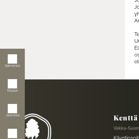
J
J
yh
An
Te
U
E
0
​​
Ajanvaraus
Kauppa
Kenttä
Jäseneksi
Vakka-Suom
Käyntiosoi