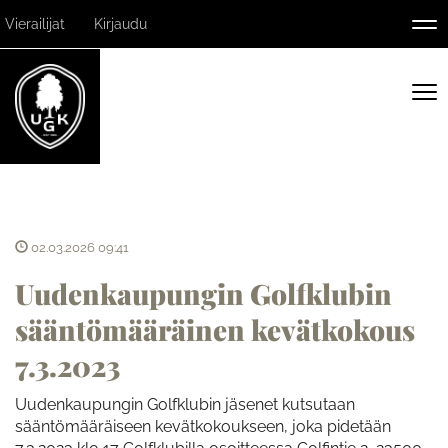
Vierailijat
Kirjaudu
Nav
Nav
02.03.2026 09:41
Uudenkaupungin Golfklubin
sääntömääräinen kevätkokous
7.3.2023
Uudenkaupungin Golfklubin jäsenet kutsutaan
sääntömääräiseen kevätkokoukseen, joka pidetään