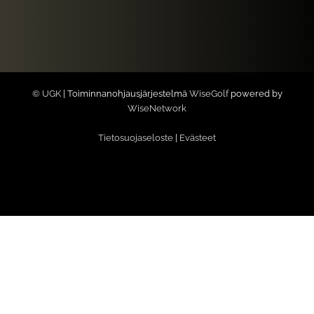
© UGK
| Toiminnanohjausjärjestelmä
WiseGolf
powered by
WiseNetwork
Tietosuojaseloste
|
Evästeet