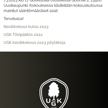
7.3.2023 klo 17 Golfklubilla osoitteessa Golfintie 2, 23500
Uusikaupunki. Kokouksessa käsitellään kokouskutsussa
mainitut sääntömääräiset asiat.
Tervetuloa!
Kevätkokous kutsu 2023
UGK Tilinpäätös 2022
UGK kevätkokous 2023 pöytäkirja