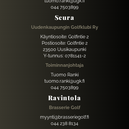
tuomo.ranki@ugk.fi
044 7503899
Seura
Uudenkaupungin Golfklubi Ry
Käyntiosoite: Golfintie 2
Postiosoite: Golfintie 2
23500 Uusikaupunki
Y-tunnus: 0781141-2
Toiminnanjohtaja
Tuomo Ranki
tuomo.ranki@ugk.fi
044 7503899
Ravintola
Brasserie Golf
myynti@brasseriegolf.fi
044 238 8134